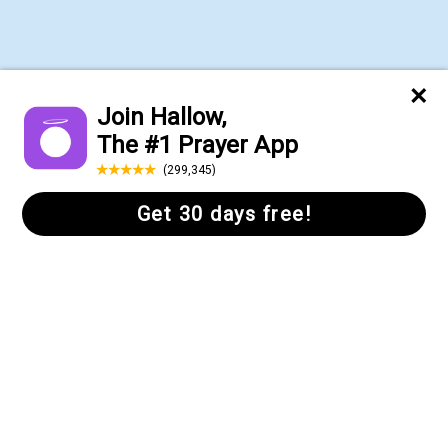
Accueil
Aide
Neuvaine à l’Esprit
Comment prier
Saint/neuvaine de
l’Examen quotidien
la Pentecôte :
Origine, histoire et
comment prier
Prière du matin :
Règles de jeûne
Prières catholiques
pour le carême :