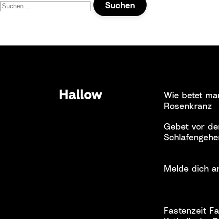
nach:
Wie betet ma
Rosenkranz
Gebet vor d
Schlafengehe
Melde dich a
Fastenzeit Fa