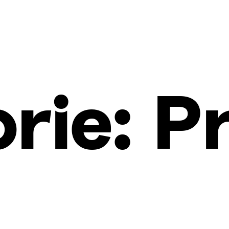
orie:
P