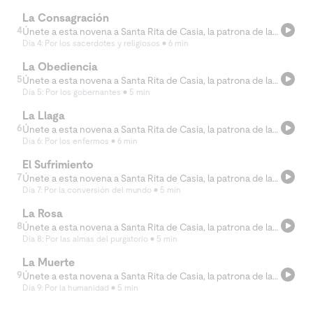
La Consagración
4
Únete a esta novena a Santa Rita de Casia, la patrona de las causas imposibles. En la sesión de hoy, seremos testigos de la entrada de Santa Rita a la vida religiosa.
Día 4: Por los sacerdotes y religiosos
6 min
La Obediencia
5
Únete a esta novena a Santa Rita de Casia, la patrona de las causas imposibles. En la sesión de hoy, veremos la obediencia y la humildad absolutas de Santa Rita.
Día 5: Por los gobernantes
5 min
La Llaga
6
Únete a esta novena a Santa Rita de Casia, la patrona de las causas imposibles. En la sesión de hoy, conoceremos la historia de cómo Santa Rita recibió la llaga de la corona de espinas en su frente.
Día 6: Por los enfermos
6 min
El Sufrimiento
7
Únete a esta novena a Santa Rita de Casia, la patrona de las causas imposibles. En la sesión de hoy, veremos cómo Santa Rita enfrentó el sufrimiento y el aislamiento en su vida.
Día 7: Por la conversión del mundo
5 min
La Rosa
8
Únete a esta novena a Santa Rita de Casia, la patrona de las causas imposibles. En la sesión de hoy, veremos una señal más de Dios realizada en la vida de Santa Rita, que nos inspira a confiar en el poder del Señor.
Día 8: Por las almas del purgatorio
5 min
La Muerte
9
Únete a esta novena a Santa Rita de Casia, la patrona de las causas imposibles. En la sesión de hoy, acompañaremos a Santa Rita en el último día de su vida y veremos las señales que Dios realizó y sigue realizando a través de ella.
Día 9: Por la humanidad
5 min