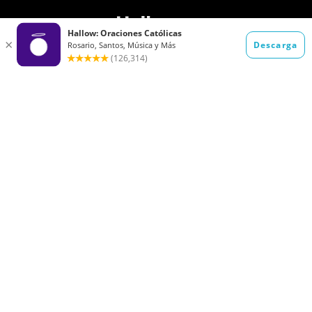
Blog
Cómo rezar el
Rosario
Cómo rezar el Ave
Ayuda
María
Miércoles de
Cuaresma 2026: La
Ceniza 2025
Guía Completa del
Tiempo Católico de
Cuaresma
A qué renunciar en
Reglas del Ayuno
Cuaresma en 2026:
de Cuaresma:
Ideas prácticas
Reglas católicas
para ayunar en
para ayunar
Cuaresma
durante la