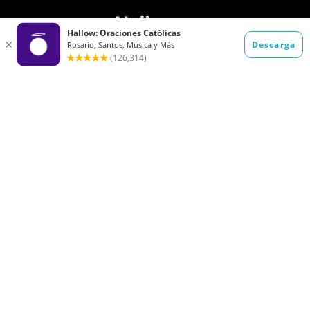
Blog
Cómo rezar el
Rosario
Cómo rezar el Ave
Ayuda
María
Miércoles de
Cuaresma 2026: La
Ceniza 2025
Guía Completa del
Tiempo Católico de
Cuaresma
A qué renunciar en
Reglas del Ayuno
Cuaresma en 2026:
de Cuaresma:
Ideas prácticas
Reglas católicas
para ayunar en
para ayunar
Cuaresma
durante la