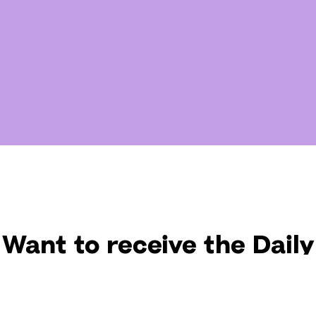
Want to receive the Daily
uotes from Hallow? Just fi
t your email address bel