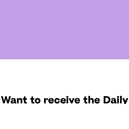
Want to receive the Daily
uotes from Hallow? Just fi
t your email address bel