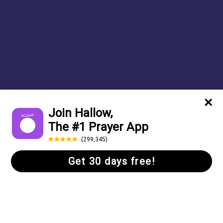
Come pregare il
Come pregare la
Rosario: Una Guida
Novena
alla preghiera del
dell’Abbandono
Rosario
A cosa rinunciare
Mercoledì delle