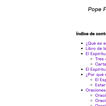
Pope F
Índice de con
¿Qué es el
Libro de I
El Espírit
Tres 
Carta
El Espírit
¿Por qué r
El Es
Estar
Oraciones 
Oraci
Oraci
Oraci