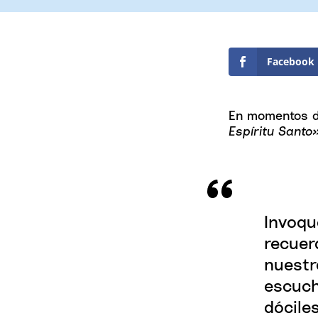
Facebook
En momentos de
Espíritu Santo»
Invoqu
recuer
nuestr
escuch
dócile