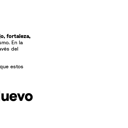
o, fortaleza,
smo. En la
avés del
 que estos
Nuevo