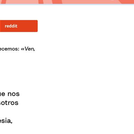
reddit
recemos:
«Ven,
ue nos
sotros
sia,