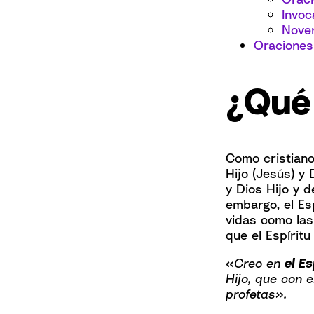
Invoc
Noven
Oraciones
¿Qué 
Como cristiano
Hijo (Jesús) y
y Dios Hijo y d
embargo, el Es
vidas como las
que el Espíritu
«
Creo en
el E
Hijo, que con 
profetas».