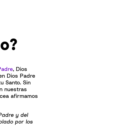
to?
Padre
, Dios
 en Dios Padre
tu Santo. Sin
en nuestras
Nicea afirmamos
Padre y del
blado por los