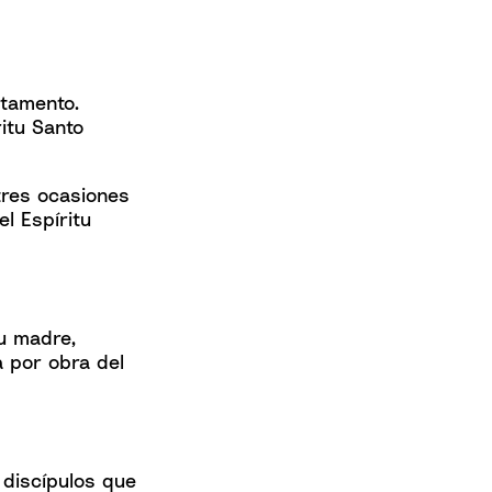
stamento.
ritu Santo
tres ocasiones
l Espíritu
su madre,
a por obra del
 discípulos que