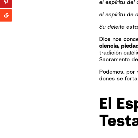
el espíritu del
el espíritu de 
Su deleite est
Dios nos conc
ciencia, pieda
tradición catól
Sacramento de 
Podemos, por s
dones se forta
El Es
Test