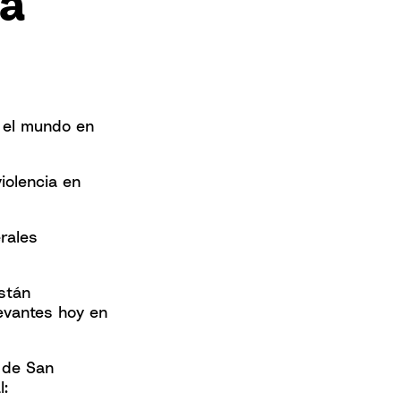
la
o el mundo en
iolencia en
rales
stán
levantes hoy en
n de San
l: