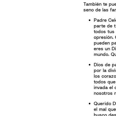
También te pue
seno de las fam
Padre Cele
parte de 
todos tus 
opresión. 
pueden pa
eres un Di
mundo. Qu
Dios de pa
por la div
los coraz
todos que
invada el 
nosotros 
Querido D
el mal qu
busco des