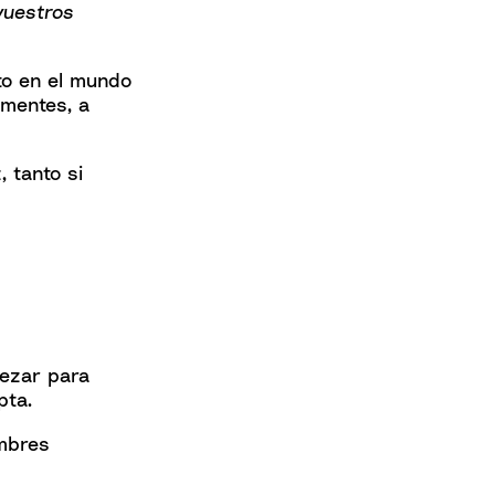
vuestros
to en el mundo
 mentes, a
 tanto si
rezar para
pta.
ombres