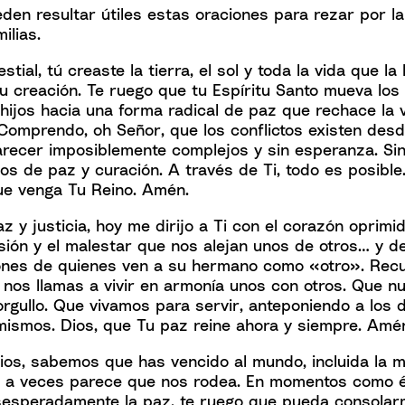
den resultar útiles estas oraciones para rezar por la
ilias.
stial, tú creaste la tierra, el sol y toda la vida que l
tu creación. Te ruego que tu Espíritu Santo mueva lo
hijos hacia una forma radical de paz que rechace la vi
Comprendo, oh Señor, que los conflictos existen desd
recer imposiblemente complejos y sin esperanza. Si
os de paz y curación. A través de Ti, todo es posible
e venga Tu Reino. Amén.
z y justicia, hoy me dirijo a Ti con el corazón oprim
isión y el malestar que nos alejan unos de otros… y d
ones de quienes ven a su hermano como «otro». Rec
 nos llamas a vivir en armonía unos con otros. Que n
orgullo. Que vivamos para servir, anteponiendo a los
mismos. Dios, que Tu paz reine ahora y siempre. Amé
ios, sabemos que has vencido al mundo, incluida la m
e a veces parece que nos rodea. En momentos como é
esperadamente la paz, te ruego que pueda consolar