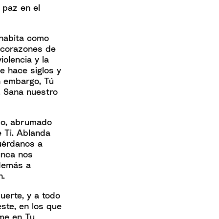
 paz en el
a habita como
s corazones de
olencia y la
e hace siglos y
n embargo, Tú
. Sana nuestro
ido, abrumado
e Ti. Ablanda
uérdanos a
unca nos
 demás a
n.
uerte, y a todo
ste, en los que
me en Tu