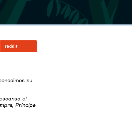
reddit
, conocimos su
descansa el
mpre, Príncipe