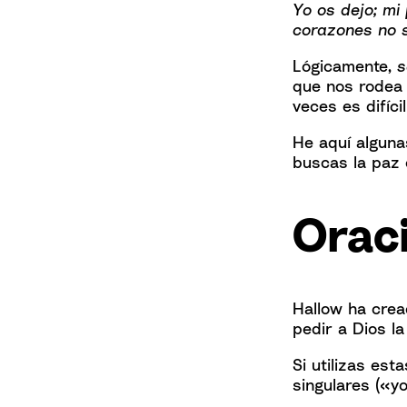
Yo os dejo; mi
corazones no 
Lógicamente,
s
que nos rodea 
veces es difíci
He aquí alguna
buscas la paz 
Oraci
Hallow ha crea
pedir a Dios l
Si utilizas es
singulares («y