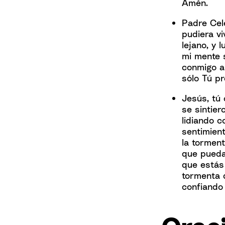
Amén.
Padre Cele
pudiera vi
lejano, y 
mi mente 
conmigo a
sólo Tú pr
Jesús, tú
se sintier
lidiando c
sentimient
la torment
que pueda
que estás
tormenta 
confiando