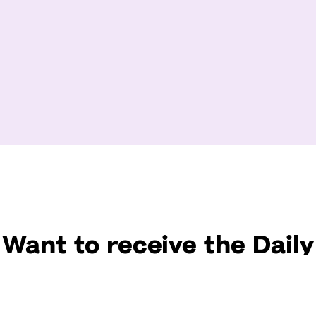
Want to receive the Daily
uotes from Hallow? Just fi
t your email address bel