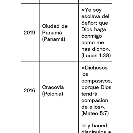
«Yo soy
esclava del
Señor; que
Ciudad de
Dios haga
2019
Panamá
conmigo
(Panamá)
como me
has dicho».
(Lucas 1:38)
«Dichosos
los
compasivos,
Cracovia
porque Dios
2016
(Polonia)
tendrá
compasión
de ellos».
(Mateo 5:7)
Id y haced
discípulos a