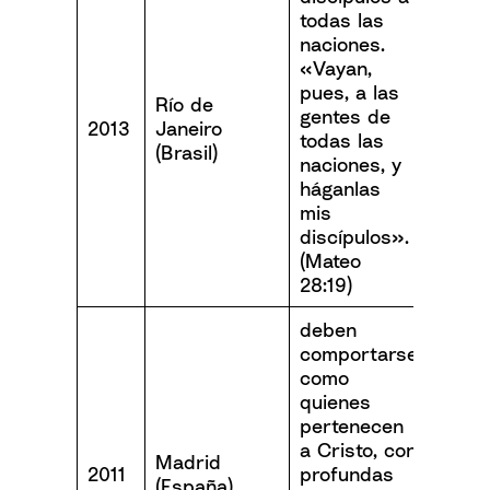
todas las
naciones.
«Vayan,
pues, a las
Río de
gentes de
2013
Janeiro
todas las
(Brasil)
naciones, y
háganlas
mis
discípulos».
(Mateo
28:19)
deben
comportarse
como
quienes
pertenecen
a Cristo, con
Madrid
2011
profundas
(España)