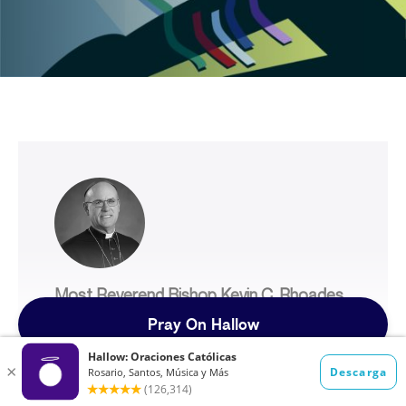
Most Reverend Bishop Kevin C. Rhoades
(BISHOP OF FORT WAYNE-SOUTH BEND)
Pray On Hallow
"Hallow is an excellent resource for people
searching for deeper spiritual lives, especially
the younger generation of Catholics today. It
helps make clear that a relationship with God is