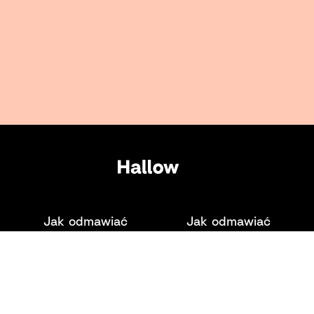
Jak odmawiać
Jak odmawiać
różaniec:
Zdrowaś Maryjo
Przewodnik po
modlitwie
różańcowej
Warunki
Polityka