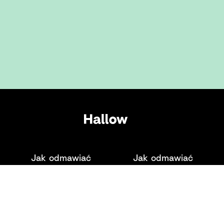
Jak odmawiać
Jak odmawiać
różaniec:
Zdrowaś Maryjo
Przewodnik po
modlitwie
różańcowej
Warunki
Polityka