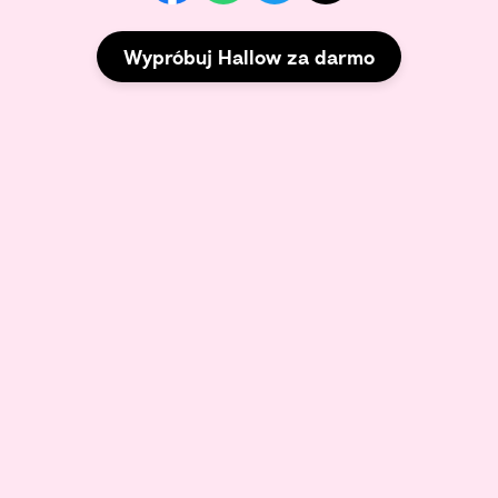
Wypróbuj Hallow za darmo