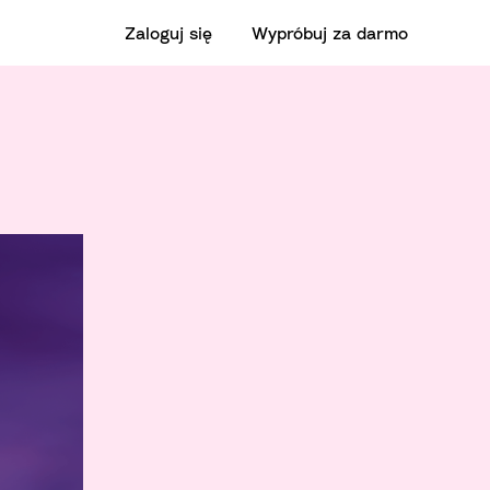
Zaloguj się
Wypróbuj za darmo