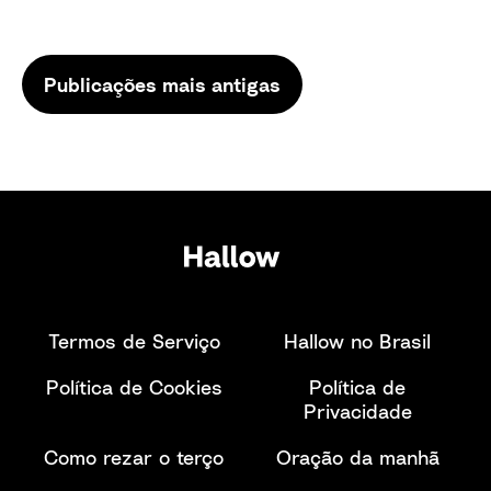
Navegação
Publicações mais antigas
por
posts
Termos de Serviço
Hallow no Brasil
Política de Cookies
Política de
Privacidade
Como rezar o terço
Oração da manhã