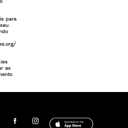
ão
is para
 seu
indo
es.org/
ies
ar as
amento