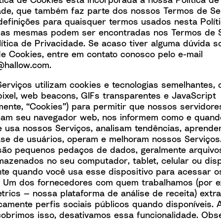
ade
, que também faz parte dos nossos
Termos de Se
 definições para quaisquer termos usados nesta Polít
 as mesmas podem ser encontradas nos Termos de S
lítica de Privacidade. Se acaso tiver alguma dúvida s
 de Cookies, entre em contato conosco pelo e-mail
@hallow.com
.
erviços utilizam cookies e tecnologias semelhantes,
pixel, web beacons, GIFs transparentes e JavaScript
amente, “Cookies”) para permitir que nossos servidore
am seu navegador web, nos informem como e quand
e usa nossos Serviços, analisam tendências, aprend
se de usuários, operam e melhoram nossos Serviços
são pequenos pedaços de dados, geralmente arquivo
rmazenados no seu computador, tablet, celular ou disp
te quando você usa esse dispositivo para acessar o
. Um dos fornecedores com quem trabalhamos (por e
trics — nossa plataforma de análise de receita) extra
camente perfis sociais públicos quando disponíveis. 
obrimos isso, desativamos essa funcionalidade. Obs