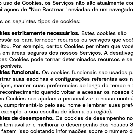
o uso de Cookies, os Serviços não são atualmente co
citações de “Não Rastrear” enviadas de um navegado
os os seguintes tipos de cookies:
kies estritamente necessários.
Estes cookies são
ssários para fornecer recursos ou serviços que voc
citou. Por exemplo, certos Cookies permitem que voc
n em áreas seguras dos nossos Serviços. A desativa
ses Cookies pode tornar determinados recursos e se
sponíveis.
ies funcionais.
Os cookies funcionais são usados p
strar suas escolhas e configurações referentes aos 
iços, manter suas preferências ao longo do tempo e 
reconhecimento quando voltar a acessar os nossos S
es Cookies nos ajudam a personalizar o nosso conte
, cumprimentá-lo pelo seu nome e lembrar suas pref
 exemplo, a sua escolha de idioma ou região).
kies de desempenho.
Os cookies de desempenho no
mitem avaliar e melhorar o desempenho dos nossos S
 fazem isso coletando informações sobre o número 