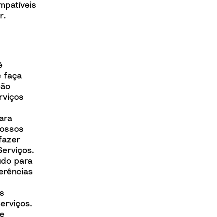
mpatíveis
r.
ê
ê faça
ção
rviços
ara
nossos
fazer
erviços.
údo para
erências
s
erviços.
de