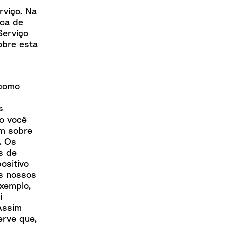
rviço
. Na
ica de
erviço
obre esta
 como
s
o você
em sobre
. Os
s de
ositivo
s nossos
xemplo,
i
Assim
erve que,