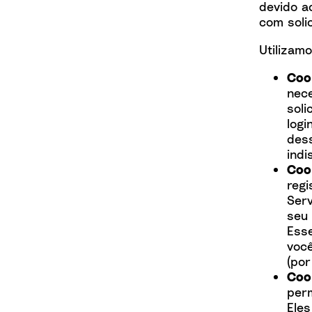
devido a
com soli
Utilizam
Coo
nece
soli
logi
des
indi
Cook
regi
Serv
seu 
Ess
você
(por
Coo
per
Eles