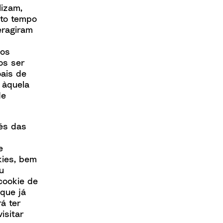
lizam,
nto tempo
eragiram
nos
os ser
ais de
 àquela
de
vés das
e
kies, bem
u
cookie de
que já
rá ter
isitar