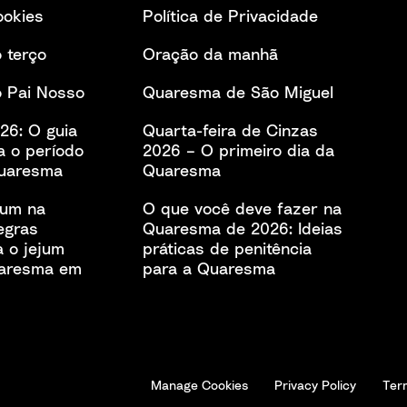
ookies
Política de Privacidade
 terço
Oração da manhã
 Pai Nosso
Quaresma de São Miguel
26: O guia
Quarta-feira de Cinzas
a o período
2026 – O primeiro dia da
Quaresma
Quaresma
jum na
O que você deve fazer na
egras
Quaresma de 2026: Ideias
a o jejum
práticas de penitência
uaresma em
para a Quaresma
Manage Cookies
Privacy Policy
Ter