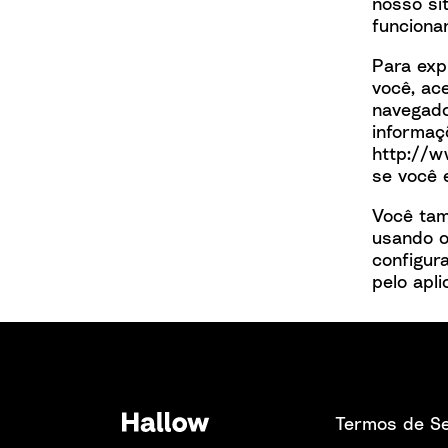
nosso si
funciona
Para exp
você, ac
navegado
informaç
http://w
se você 
Você tam
usando 
configur
pelo apli
Termos de Se