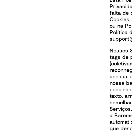
Privacid
falta de
Cookies,
ou na Po
Política
support
Nossos S
tags de 
(coletiv
reconheç
acessa, 
nossa ba
cookies 
texto, a
semelhan
Serviços
a Bareme
automati
que desc