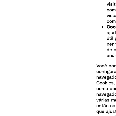
visi
com 
visu
com
Coo
aju
úti
nenh
de 
anún
Você pod
configur
navegado
Cookies,
como per
navegado
várias m
estão no 
que ajus