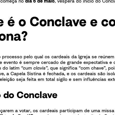
e começa no
dia 6 de maio
, véspera do início do Concl
e é o Conclave e c
iona?
 processo pelo qual os cardeais da Igreja se reúnem
e evento é sempre cercado de grande expectativa e
m do latim
“cum clavis”
, que significa “com chave”, po
ve, a Capela Sistina é fechada, e os cardeais são iso
eleição seja feita em total sigilo e sem influências ex
o do Conclave
çarem a votar, os cardeais participam de uma missa