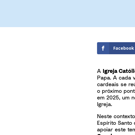
Facebook
A
Igreja Catól
Papa. A cada v
cardeais se re
o próximo pont
em 2025, um no
Igreja.
Neste contexto
Espírito Santo
apoiar este te