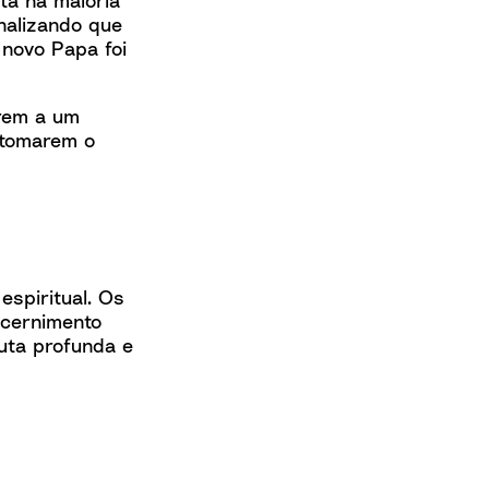
nalizando que
 novo Papa foi
arem a um
etomarem o
spiritual. Os
scernimento
cuta profunda e