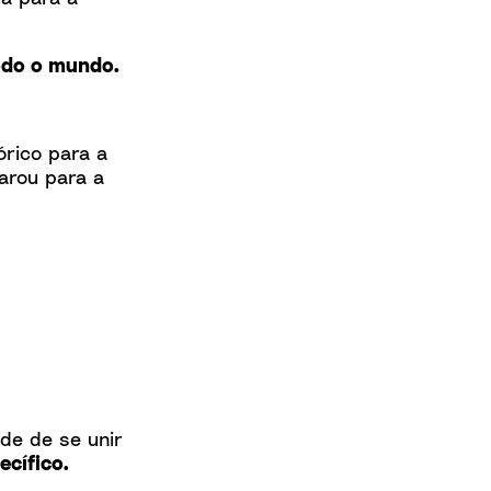
todo o mundo.
órico para a
arou para a
de de se unir
ecífico.