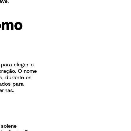
ave.
omo
 para eleger o
 oração. O nome
is, durante os
lados para
ternas.
 solene