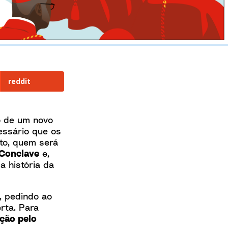
reddit
o de um novo
essário que os
nto, quem será
Conclave
e,
a história da
, pedindo ao
rta. Para
ção pelo