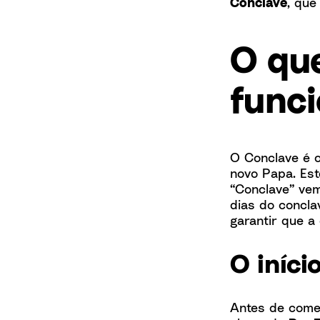
Conclave
, qu
O qu
func
O Conclave é o
novo Papa. Est
“Conclave” ve
dias do concla
garantir que a 
O iníci
Antes de come