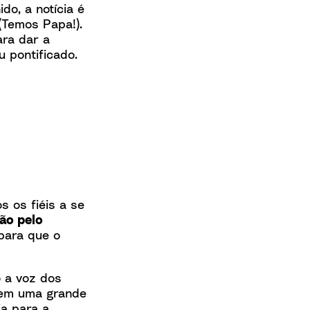
o, a notícia é
 (Temos Papa!).
ara dar a
u pontificado.
s os fiéis a se
ão pelo
para que o
 a voz dos
 tem uma grande
ia para a