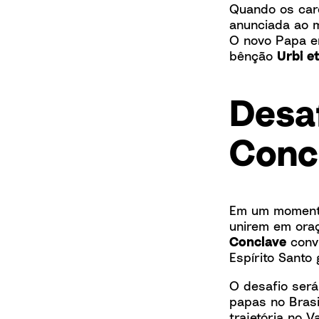
Quando os card
anunciada ao 
O novo Papa en
bênção
Urbi e
Desa
Conc
Em um momento
unirem em ora
Conclave
convi
Espírito Santo
O desafio ser
papas no Brasi
trajetória no 