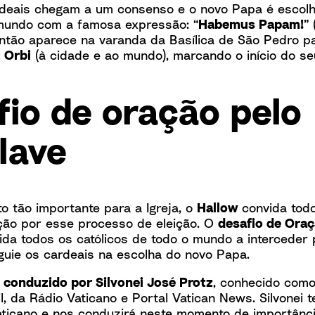
eais chegam a um consenso e o novo Papa é escolhid
mundo com a famosa expressão: “
Habemus Papam!
”
tão aparece na varanda da Basílica de São Pedro p
t Orbi
(à cidade e ao mundo), marcando o início do se
fio de oração pelo
lave
 tão importante para a Igreja, o
Hallow
convida todo
ção por esse processo de eleição. O
desafio de Oraç
da todos os católicos de todo o mundo a interceder 
 guie os cardeais na escolha do novo Papa.
á
conduzido por Silvonei José Protz
, conhecido como
l, da Rádio Vaticano e Portal Vatican News. Silvonei
Vaticano e nos conduzirá neste momento de importânc