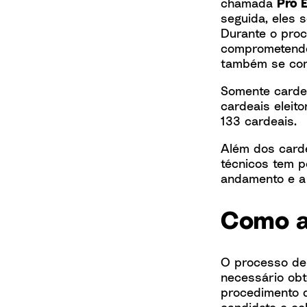
chamada
Pro E
seguida, eles 
Durante o proc
comprometendo-
também se comp
Somente carde
cardeais eleit
133 cardeais.
Além dos carde
técnicos tem p
andamento e a
Como a
O processo de 
necessário ob
procedimento
candidato e co