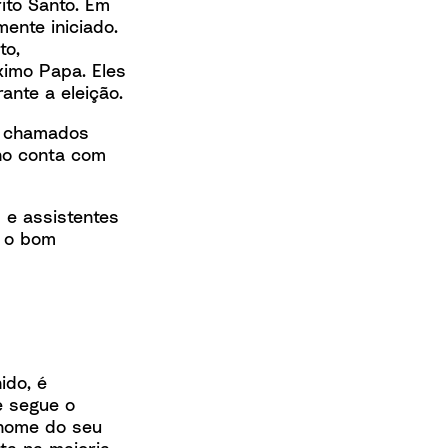
ito Santo. Em
mente iniciado.
to,
ximo Papa. Eles
nte a eleição.
s chamados
ano conta com
 e assistentes
r o bom
ido, é
e segue o
 nome do seu
ta na maioria