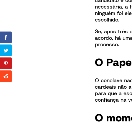
necessária, a 
ninguém foi el
escolhido.
Se, após três 
acordo, há uma
processo.
O Papel
O conclave não
cardeais não 
para que a esc
confiança na v
O mome