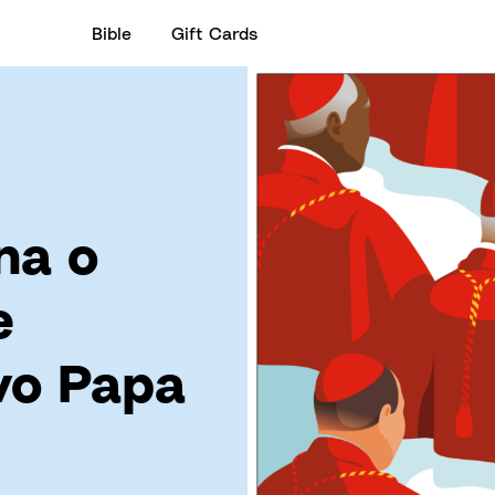
Bible
Gift Cards
na o
e
vo Papa