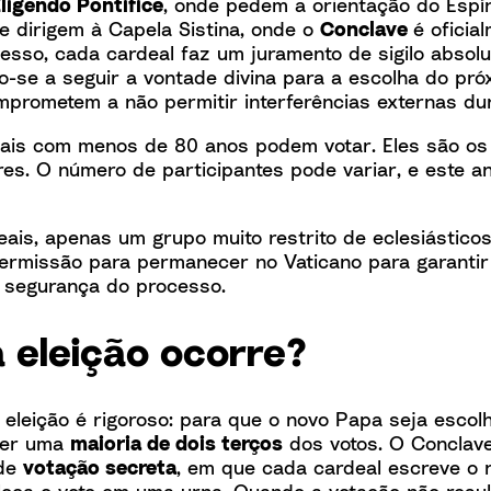
ligendo Pontifice
, onde pedem a orientação do Espír
se dirigem à Capela Sistina, onde o
Conclave
é oficial
esso, cada cardeal faz um juramento de sigilo absolu
se a seguir a vontade divina para a escolha do pró
rometem a não permitir interferências externas dura
ais com menos de 80 anos podem votar. Eles são o
ores. O número de participantes pode variar, e este 
ais, apenas um grupo muito restrito de eclesiásticos
ermissão para permanecer no Vaticano para garanti
 segurança do processo.
 eleição ocorre?
eleição é rigoroso: para que o novo Papa seja escolh
ter uma
maioria de dois terços
dos votos. O Conclav
 de
votação secreta
, em que cada cardeal escreve o
loca o voto em uma urna. Quando a votação não resul