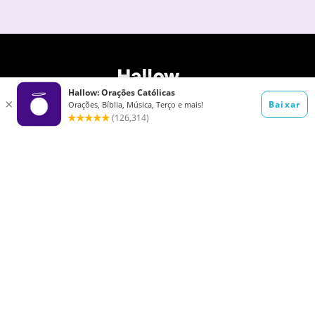
Termos de Serviço
Hallow no Brasil
Política de Cookies
Política de
Privacidade
Como rezar o terço
Oração da manhã
Como rezar o Pai
Quaresma de São
Nosso
Miguel
Quaresma 2026: O
Quarta-feira de
guia completo para
Cinzas 2026 – O
o período católico
primeiro dia da