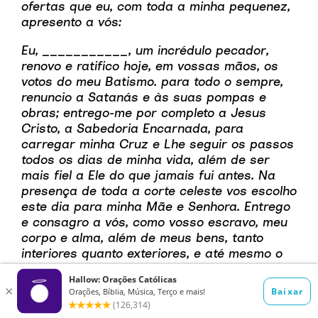
ofertas que eu, com toda a minha pequenez,
apresento a vós:
Eu, ___________, um incrédulo pecador,
renovo e ratifico hoje, em vossas mãos, os
votos do meu Batismo. para todo o sempre,
renuncio a Satanás e às suas pompas e
obras; entrego-me por completo a Jesus
Cristo, a Sabedoria Encarnada, para
carregar minha Cruz e Lhe seguir os passos
todos os dias de minha vida, além de ser
mais fiel a Ele do que jamais fui antes. Na
presença de toda a corte celeste vos escolho
este dia para minha Mãe e Senhora. Entrego
e consagro a vós, como vosso escravo, meu
corpo e alma, além de meus bens, tanto
interiores quanto exteriores, e até mesmo o
valor de todas as minhas boas ações –
passadas, presentes e futuras – deixando-
vos a irrestrita e completa prerrogativa de
dispordes de mim, e de tudo quanto me